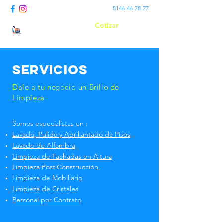
8146-46-78-77
Cotizar
Suma Clean
SERVICIOS
Dale a tu negocio un Brillo de
Limpieza
Somos especialistas en :
Lavado, Pulido y Abrillantado de Pisos
Lavado de Alfombra
Limpieza de Fachadas en Altura
Limpieza Post Construcción
Limpieza de Mobiliario
Limpieza de Cristales
Personal por Contrato