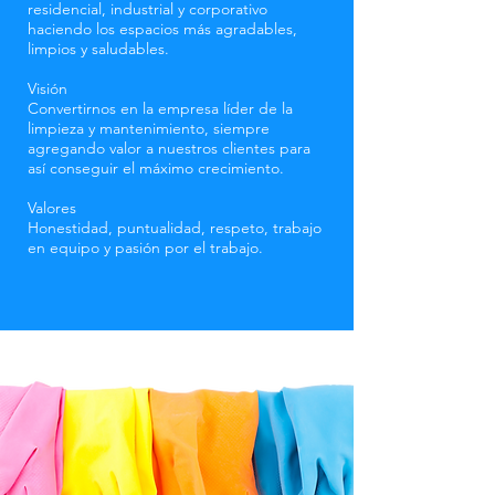
residencial, industrial y corporativo
haciendo los espacios más agradables,
limpios y saludables.
Visión
Convertirnos en la empresa líder de la
limpieza y mantenimiento, siempre
agregando valor a nuestros clientes para
así conseguir el máximo crecimiento.
Valores
Honestidad, puntualidad, respeto, trabajo
en equipo y pasión por el trabajo.