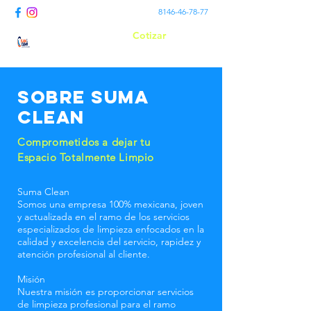
8146-46-78-77
Cotizar
Suma Clean
Sobre Suma
CLean
Comprometidos a dejar tu
Espacio Totalmente Limpio
Suma Clean
Somos una empresa 100% mexicana, joven
y actualizada en el ramo de los servicios
especializados de limpieza enfocados en la
calidad y excelencia del servicio, rapidez y
atención profesional al cliente.
Misión
Nuestra misión es proporcionar servicios
de limpieza profesional para el ramo