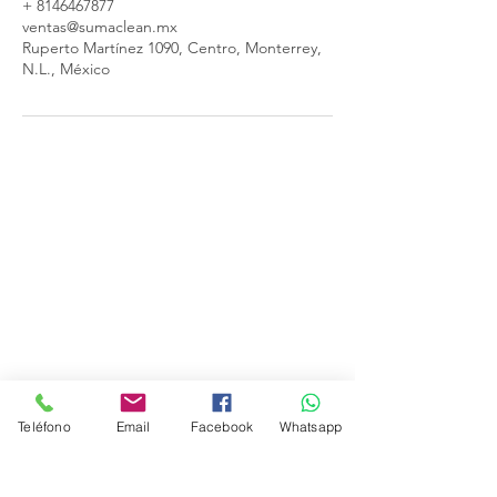
+ 8146467877
ventas@sumaclean.mx
Ruperto Martínez 1090, Centro, Monterrey,
N.L., México
Nuestra EMpresa
Somos profesionales en la limpieza
fina de casas, lavado y pulido de
pisos, limpieza de cristales, lavado
de salas y mobiliario, jardinería,
impermeabilización y más.
Teléfono
Email
Facebook
Whatsapp