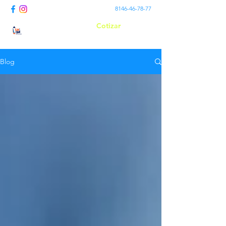
8146-46-78-77
Cotizar
Suma Clean
Blog