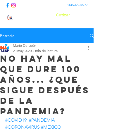
8146-46-78-77
Cotizar
Suma Clean
Entrada
Mario De León
20 may 2020
2 min de lectura
NO HAY MAL
QUE DURE 100
AÑOS... ¿QUE
SIGUE DESPUÉS
DE LA
PANDEMIA?
#COVID19
#PANDEMIA
#CORONAVIRUS
#MEXICO